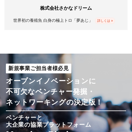
株式会社さかなドリーム
Morning Pitch Asia
世界初の養殖魚 白身の極上トロ「夢あじ」
詳しくは »
新規事業ご担当者様必見
オープンイノベーションに
不可欠なベンチャー発掘・
ネットワーキングの決定版！
ベンチャーと
大企業の協業プラットフォーム