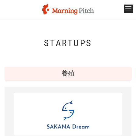
登壇ベンチャー
STARTUPS
Morning Pitchとは
新着情報
養殖
開催スケジュール
イノベーショントレンド
協業事例
メディアの方